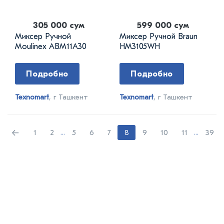
305 000 сум
599 000 сум
Миксер Ручной
Миксер Ручной Braun
Moulinex ABM11A30
HM3105WH
Подробно
Подробно
Texnomart
, г Ташкент
Texnomart
, г Ташкент
←
1
2
...
5
6
7
8
9
10
11
...
39