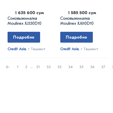
1 635 600 сум
1 585 500 сум
Соковыжималка
Соковыжималка
Moulinex JU550D10
Moulinex JU610D10
Подробно
Подробно
Credit Asia
, г Ташкент
Credit Asia
, г Ташкент
←
1
2
...
31
32
33
34
35
36
37