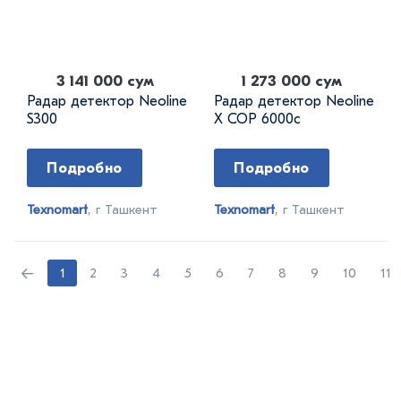
3 141 000 сум
1 273 000 сум
Радар детектор Neoline
Радар детектор Neoline
S300
X COP 6000c
Подробно
Подробно
Texnomart
, г Ташкент
Texnomart
, г Ташкент
←
1
2
3
4
5
6
7
8
9
10
11