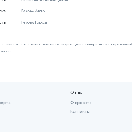
сть
Голосовое оповещение
ске
Режим Авто
сть
Режим Город
 стране изготовления, внешнем виде и цвете товара носит справочны
дениях
О нас
ферта
О проекте
Контакты