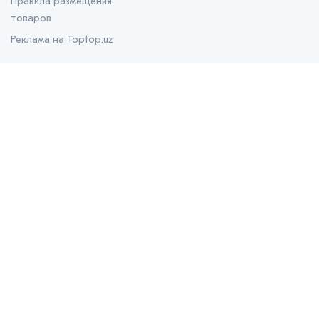
Правила размещения
товаров
Реклама на Toptop.uz
О нас
О проекте
Контакты
Prom.uz
B2B маркетплейс
Apteka.uz
Все для здоровья
Bank.uz
Независимый финансовый портал
Stroyka.uz