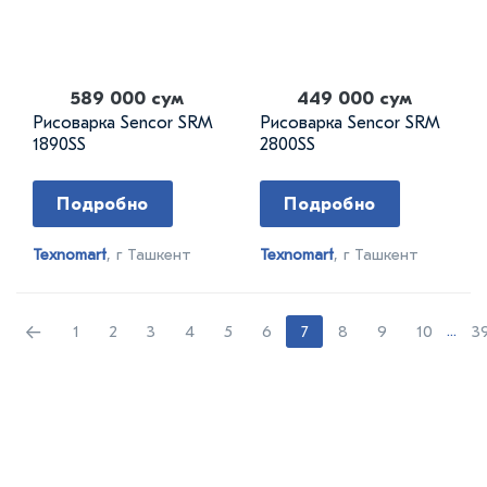
589 000 сум
449 000 сум
Рисоварка Sencor SRM
Рисоварка Sencor SRM
1890SS
2800SS
Подробно
Подробно
Texnomart
, г Ташкент
Texnomart
, г Ташкент
←
1
2
3
4
5
6
7
8
9
10
...
3