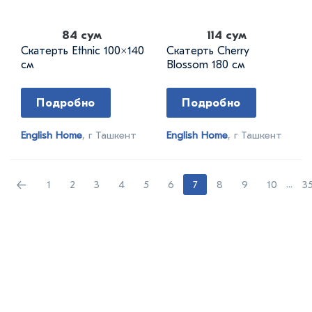
84 сум
114 сум
Скатерть Ethnic 100×140
Скатерть Cherry
см
Blossom 180 см
Подробно
Подробно
English Home
, г Ташкент
English Home
, г Ташкент
←
1
2
3
4
5
6
7
8
9
10
...
3