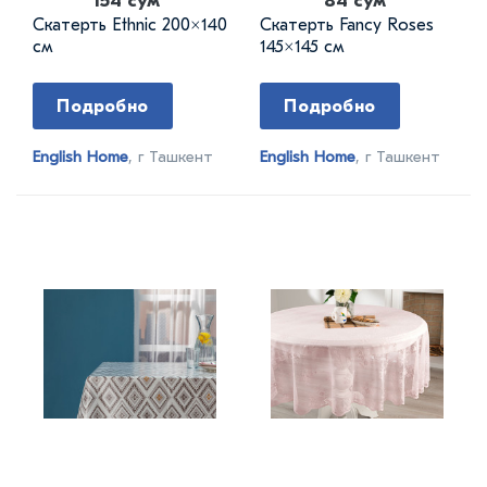
154 сум
84 сум
Скатерть Ethnic 200×140
Скатерть Fancy Roses
см
145×145 см
Подробно
Подробно
English Home
, г Ташкент
English Home
, г Ташкент