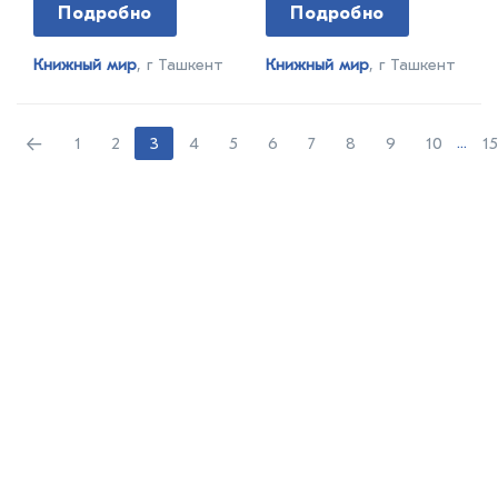
Подробно
Подробно
Книжный мир
, г Ташкент
Книжный мир
, г Ташкент
←
1
2
3
4
5
6
7
8
9
10
...
1