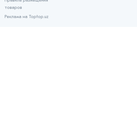
Правила размещения
товаров
Реклама на Toptop.uz
О нас
О проекте
Контакты
Prom.uz
B2B маркетплейс
Apteka.uz
Все для здоровья
Bank.uz
Независимый финансовый портал
Stroyka.uz