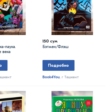
150 сум
ка-паука.
Бэтмен/Флэш
е века
о
Подробно
Ташкент
Book4You
, г Ташкент