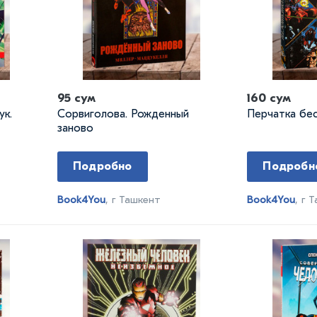
95 сум
160 сум
ук.
Сорвиголова. Рожденный
Перчатка бе
заново
Подробно
Подробн
Book4You
, г Ташкент
Book4You
, г 