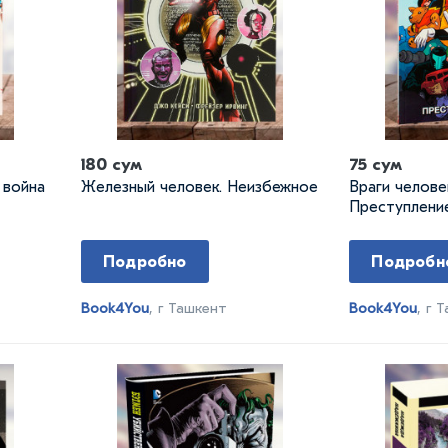
180 сум
75 сум
 война
Железный человек. Неизбежное
Враги челове
Преступлени
Подробно
Подробн
Book4You
, г Ташкент
Book4You
, г 