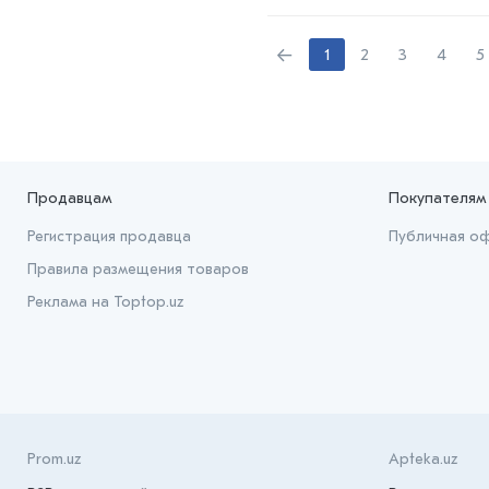
←
1
2
3
4
5
Продавцам
Покупателям
Регистрация продавца
Публичная о
Правила размещения товаров
Реклама на Toptop.uz
Prom.uz
Apteka.uz