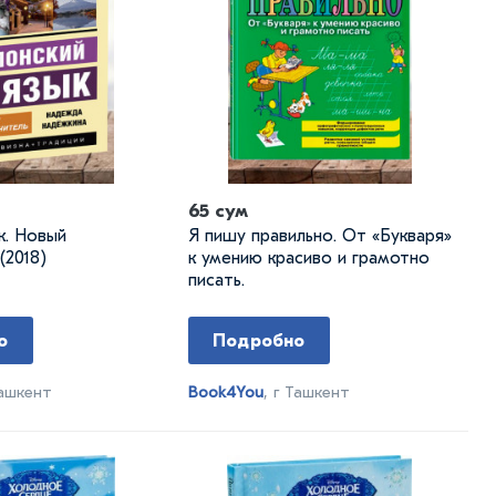
65 сум
к. Новый
Я пишу правильно. От «Букваря»
(2018)
к умению красиво и грамотно
писать.
о
Подробно
Ташкент
Book4You
, г Ташкент