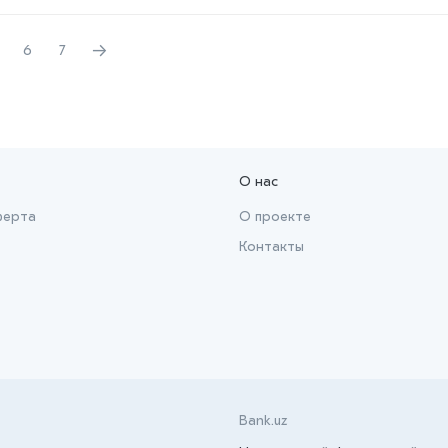
→
6
7
О нас
ферта
О проекте
Контакты
Bank.uz