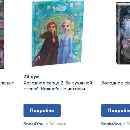
73 сум
спешит
Холодное серце 2. За туманной
Холодное сер
стеной. Волшебные истории
Подробно
Подробн
Book4You
, г Ташкент
Book4You
, г 