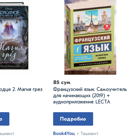
85 сум
дце 2. Магия грез
Французский язык. Самоучитель
для начинающих (2019) +
аудиоприложение LECTA
о
Подробно
Ташкент
Book4You
, г Ташкент