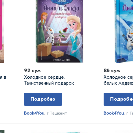
92 сум
85 сум
я в
Холодное сердце.
Холодное се
Таинственный подарок
белых медве
Подробно
Подробн
Book4You
, г Ташкент
Book4You
, г 