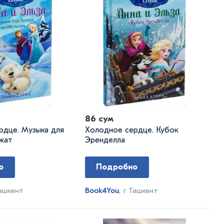
86 сум
рдце. Музыка для
Холодное сердце. Кубок
жат
Эренделла
о
Подробно
Ташкент
Book4You
, г Ташкент