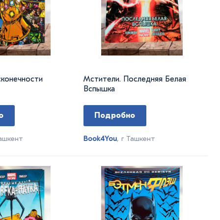
сконечности
Мстители. Последняя Белая
Вспышка
о
Подробно
Ташкент
Book4You
, г Ташкент