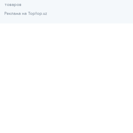
товаров
Реклама на Toptop.uz
О нас
О проекте
Контакты
Prom.uz
B2B маркетплейс
Apteka.uz
Все для здоровья
Bank.uz
Независимый финансовый портал
Stroyka.uz