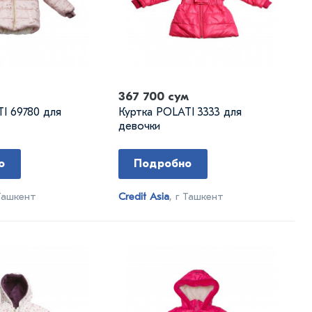
367 700 сум
I 69780 для
Куртка POLATI 3333 для
девочки
о
Подробно
 Ташкент
Credit Asia
, г Ташкент