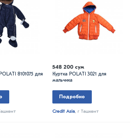
548 200 сум
OLATI 8101075 для
Куртка POLATI 3021 для
мальчика
о
Подробно
 Ташкент
Credit Asia
, г Ташкент