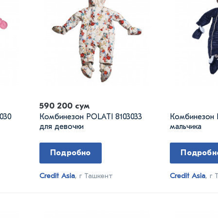
590 200 сум
030
Комбинезон POLATI 8103033
Комбинезон P
для девочки
мальчика
Подробно
Подробн
Credit Asia
, г Ташкент
Credit Asia
, г