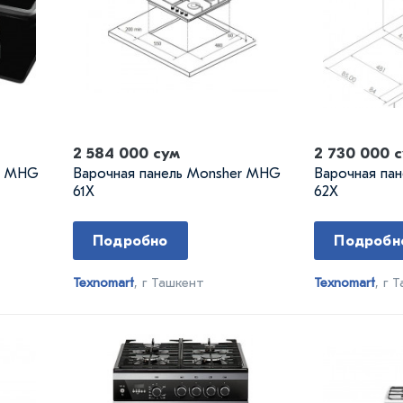
2 584 000 сум
2 730 000 
er MHG
Варочная панель Monsher MHG
Варочная па
61X
62X
Подробно
Подробн
Texnomart
, г Ташкент
Texnomart
, г 