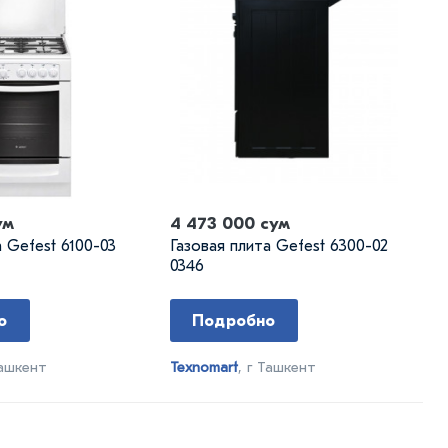
ум
4 473 000 сум
а Gefest 6100-03
Газовая плита Gefest 6300-02
0346
о
Подробно
Ташкент
Texnomart
, г Ташкент