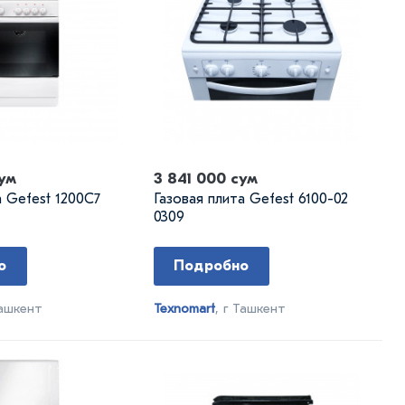
ум
3 841 000 сум
а Gefest 1200C7
Газовая плита Gefest 6100-02
0309
о
Подробно
Ташкент
Texnomart
, г Ташкент