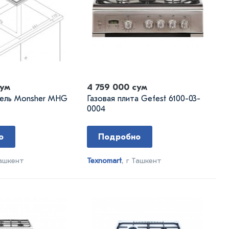
сум
4 759 000 сум
нель Monsher MHG
Газовая плита Gefest 6100-03-
0004
о
Подробно
Ташкент
Texnomart
, г Ташкент