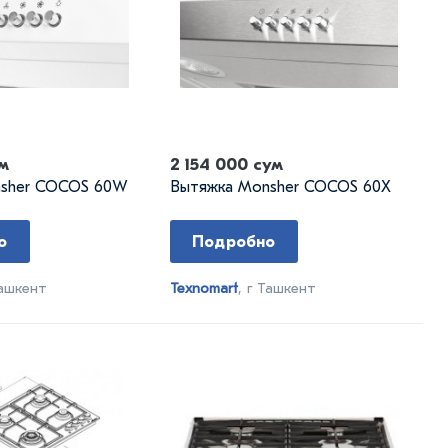
ум
2 154 000 сум
nsher COCOS 60W
Вытяжка Monsher COCOS 60X
о
Подробно
Ташкент
Texnomart
, г Ташкент