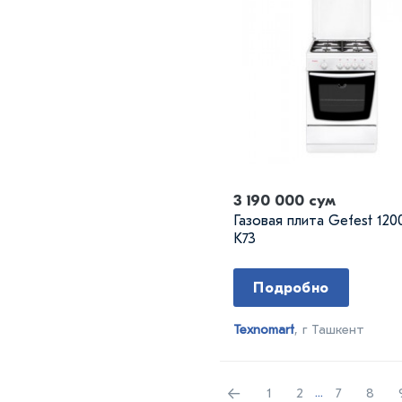
3 190 000 сум
Газовая плита Gefest 12
K73
Подробно
Texnomart
, г Ташкент
←
1
2
...
7
8