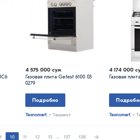
4 575 000 сум
4 174 000 с
00C6
Газовая плита Gefest 6100 03
Газовая плит
0279
Подробно
Подробн
Texnomart
, г Ташкент
Texnomart
, г 
→
9
10
11
12
13
...
137
138