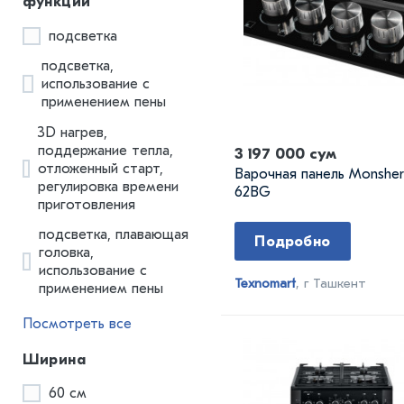
функции
подсветка
подсветка,
использование с
применением пены
3D нагрев,
поддержание тепла,
3 197 000 сум
отложенный старт,
Варочная панель Monsh
регулировка времени
62BG
приготовления
подсветка, плавающая
Подробно
головка,
использование с
Texnomart
, г Ташкент
применением пены
Посмотреть все
Ширина
60 см