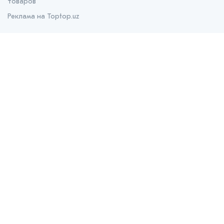
товаров
Реклама на Toptop.uz
О нас
О проекте
Контакты
Prom.uz
B2B маркетплейс
Apteka.uz
Все для здоровья
Bank.uz
Независимый финансовый портал
Stroyka.uz