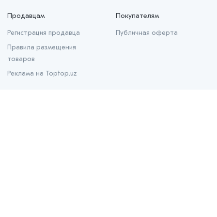
Продавцам
Покупателям
Регистрация продавца
Публичная оферта
Правила размещения
товаров
Реклама на Toptop.uz
О нас
О проекте
Контакты
Prom.uz
B2B маркетплейс
Apteka.uz