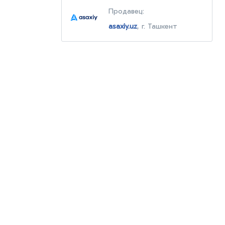
Продавец:
asaxiy.uz
, г. Ташкент