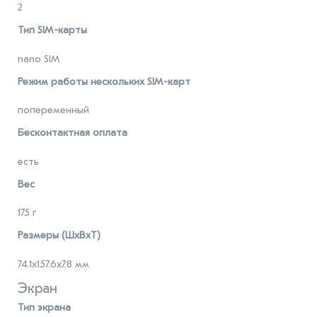
2
Тип SIM-карты
nano SIM
Режим работы нескольких SIM-карт
попеременный
Бесконтактная оплата
есть
Вес
175 г
Размеры (ШxВxТ)
74.1x157.6x7.8 мм
Экран
Тип экрана