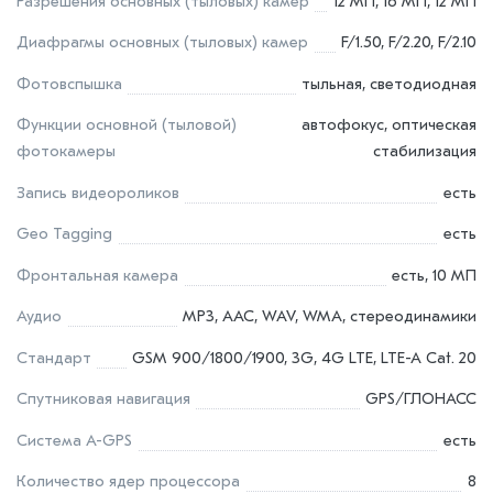
Разрешения основных (тыловых) камер
12 МП, 16 МП, 12 МП
Диафрагмы основных (тыловых) камер
F/1.50, F/2.20, F/2.10
Фотовспышка
тыльная, светодиодная
Функции основной (тыловой)
автофокус, оптическая
фотокамеры
стабилизация
Запись видеороликов
есть
Geo Tagging
есть
Фронтальная камера
есть, 10 МП
Аудио
MP3, AAC, WAV, WMA, стереодинамики
Стандарт
GSM 900/1800/1900, 3G, 4G LTE, LTE-A Cat. 20
Спутниковая навигация
GPS/ГЛОНАСС
Cистема A-GPS
есть
Количество ядер процессора
8