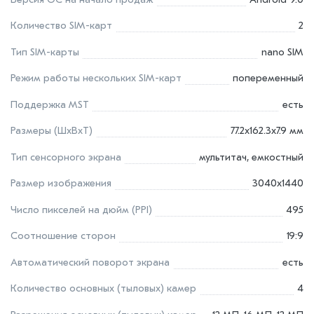
Количество SIM-карт
2
Тип SIM-карты
nano SIM
Режим работы нескольких SIM-карт
попеременный
Поддержка MST
есть
Размеры (ШxВxТ)
77.2x162.3x7.9 мм
Тип сенсорного экрана
мультитач, емкостный
Размер изображения
3040x1440
Число пикселей на дюйм (PPI)
495
Соотношение сторон
19:9
Автоматический поворот экрана
есть
Количество основных (тыловых) камер
4