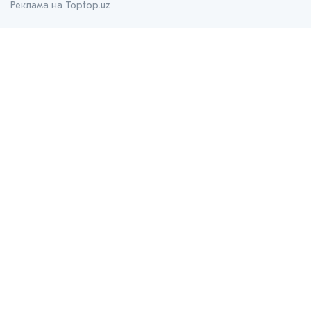
Реклама на Toptop.uz
О нас
О проекте
Контакты
Prom.uz
B2B маркетплейс
Apteka.uz
Все для здоровья
Bank.uz
Независимый финансовый портал
Stroyka.uz
Строительный портал