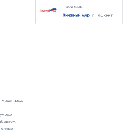
Продавец:
Книжный мир
, г. Ташкент
е механизмы
ь
 умеем
забываем
тенные