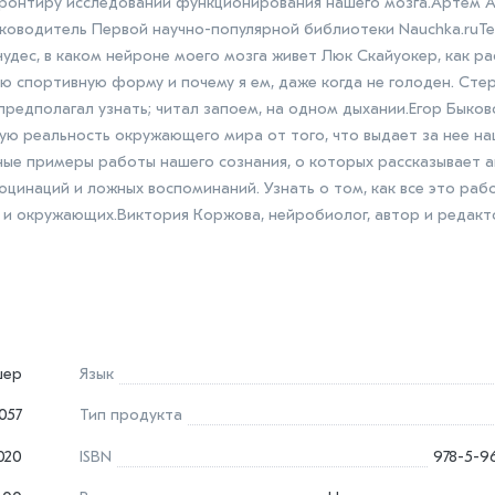
 фронтиру исследований функционирования нашего мозга.Артём 
уководитель Первой научно-популярной библиотеки Nauchka.ruТе
удес, в каком нейроне моего мозга живет Люк Скайуокер, как р
 спортивную форму и почему я ем, даже когда не голоден. Сте
предполагал узнать; читал запоем, на одном дыхании.Егор Быков
ную реальность окружающего мира от того, что выдает за нее н
е примеры работы нашего сознания, о которых рассказывает ав
цинаций и ложных воспоминаний. Узнать о том, как все это рабо
я и окружающих.Виктория Коржова, нейробиолог, автор и редакт
шер
Язык
057
Тип продукта
020
ISBN
978-5-9