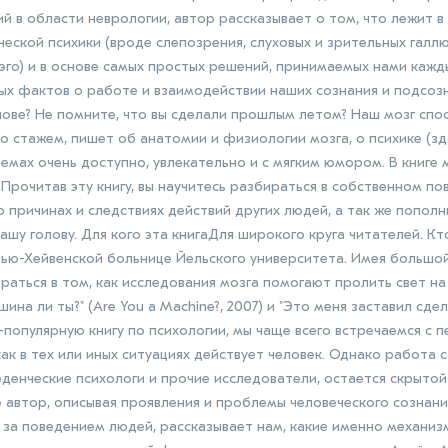
й в области неврологии, автор рассказывает о том, что лежит в
еской психики (вроде слепозрения, слуховых и зрительных галл
эго) и в основе самых простых решений, принимаемых нами кажд
ых фактов о работе и взаимодействии наших сознания и подсозн
ове? Не помните, что вы сделали прошлым летом? Наш мозг спо
со стажем, пишет об анатомии и физиологии мозга, о психике (з
емах очень доступно, увлекательно и с мягким юмором. В книге
Прочитав эту книгу, вы научитесь разбираться в собственном по
о причинах и следствиях действий других людей, а так же пополн
шу голову. Для кого эта книгаДля широкого круга читателей. Кт
Нью-Хейвенской больнице Йельского университета. Имея большо
раться в том, как исследования мозга помогают пролить свет на
ина ли ты?" (Are You a Machine?, 2007) и "Это меня заставил сде
о-популярную книгу по психологии, мы чаще всего встречаемся с 
ак в тех или иных ситуациях действует человек. Однако работа с
денческие психологи и прочие исследователи, остается скрытой 
е автор, описывая проявления и проблемы человеческого сознани
я за поведением людей, рассказывает нам, какие именно механиз