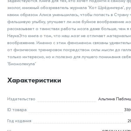
задействуются. Книга для тех, кто хочет подойти к самому
эколог, книжный обозреватель журнала "Кот Шрёдингера", р
каким образом Алиса уменьшилась, чтобы попасть в Страну ч
фальшивую улыбку, улучшает ли мое буйное воображение мою
рассказывает о таинствах работы мозга даже больше, чем я 
НаукаЭто книга о том, что наш мозг не отличает материаль
воображение. Именно с этим феноменом связаны удивительны
от физических тренировок посредством силы мысли до галлю
только интересно, но и полезно для лучшего понимания себ
"Биомолекула"
Характеристики
Издательство
Альпина Пабли
ID товара
316
Год издания
2