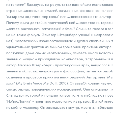
патологии? Базируясь на результатах важнейших исследовани
странных мозговых аномалий, загадочных феноменов человеч
"синдрома ходячего мертвеца" или множественности альтер-
Почему книга достойна прочтенияВ ней множество интересн
можете распознать оптический обман? Слышите голоса в гол
не на такие фокусы. Элиэзер Штернберг, ученый и невролог 
нет), человеческих взаимоотношениях и других сложнейших т
удивительных фактов из личной врачебной практики автора. 
поступках, даже самых необъяснимых, узнаете много нового 
знаний о мощном причудливом компьютере, "встроенном" в ва
авторЭлиэзер Штернберг - практикующий врач, невролог в 
знаний в областях нейронауки и философии, пытается разоб
сознания и процесса принятия нами решений. Автор книг "Маш
мозг" (My Brain Made Me Do It, 2010). ОтзывыОткрывая научн
самых разных поведенческих исследований. Они описывают, к
благодаря которой и появляется все то, что наблюдают пове
"НейроЛогика" - приятное исключение из правил. В этой книг
подобно механику. Он заглядывает внутрь мозга и, наблюда