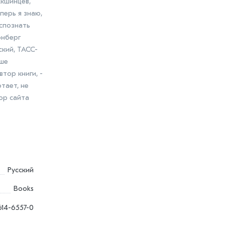
Акшинцев,
перь я знаю,
аспознать
рнберг
ский, ТАСС-
аше
тор книги, -
тает, не
ор сайта
Русский
Books
614-6557-0