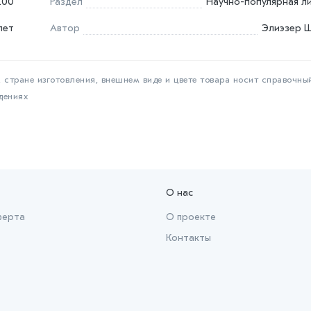
.00
Раздел
Научно-популярная л
лет
Автор
Элиэзер 
 стране изготовления, внешнем виде и цвете товара носит справочны
дениях
О нас
ферта
О проекте
Контакты