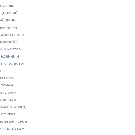
 основе
юцинаций,
ый день.
ания. Не
собен еще и
доровой и
 множество
ведении и
ите копилку
о
й багаж
 тайны
лать мой
перечнем
амого мозга,
от глаз.
я, ведет себя
мы при этом