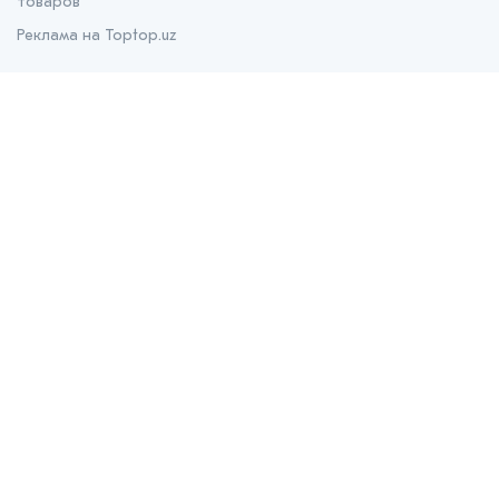
товаров
Реклама на Toptop.uz
О нас
О проекте
Контакты
Prom.uz
B2B маркетплейс
Apteka.uz
Все для здоровья
Bank.uz
Независимый финансовый портал
Stroyka.uz