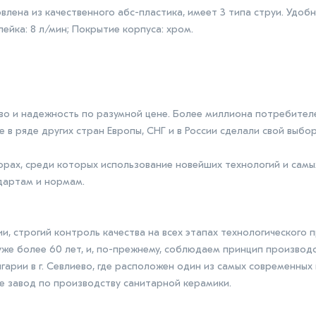
овлена из качественного абс-пластика, имеет 3 типа струи. Удобн
лейка: 8 л/мин; Покрытие корпуса: хром.
тво и надежность по разумной цене. Более миллиона потребител
е в ряде других стран Европы, СНГ и в России сделали свой выбор
рах, среди которых использование новейших технологий и сам
дартам и нормам.
, строгий контроль качества на всех этапах технологического п
уже более 60 лет, и, по-прежнему, соблюдаем принцип производ
арии в г. Севлиево, где расположен один из самых современных 
же завод по производству санитарной керамики.