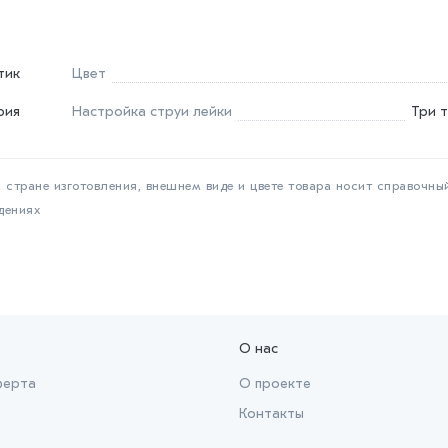
тик
Цвет
рия
Настройка струи лейки
Три 
 стране изготовления, внешнем виде и цвете товара носит справочны
дениях
О нас
ферта
О проекте
Контакты