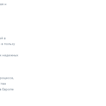
ая и
ей в
 в пользу
ых надежных
роцесса,
ства
в Европе