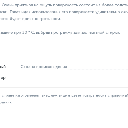
. Очень приятная на ощупь поверхность состоит из более толсты
ки. Такая идея использования его поверхности удивительно ожи
лете будет приятно греть ноги.
 машине при 30 ° C, выбрав программу для деликатной стирки.
лый
Страна происхождения
тер
 стране изготовления, внешнем виде и цвете товара носит справочны
дениях