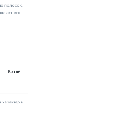
х полосок,
вляет его.
Китай
й характер и