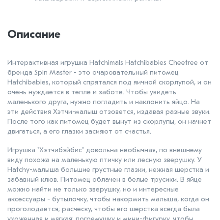
Описание
Интерактивная игрушка Hatchimals Hatchibabies Cheetree от
бренда Spin Master - это очаровательный питомец
Hatchibabies, который спрятался под яичной скорлупой, и он
очень нуждается в тепле и заботе. Чтобы увидеть
маленького друга, нужно погладить и наклонить яйцо. На
эти действия Хэтчи-малыш отзовется, издавая разные звуки.
После того как питомец будет вынут из скорлупы, он начнет
двигаться, а его глазки засияют от счастья.
Игрушка "Хэтчибэйбис" довольна необычная, по внешнему
виду похожа на маленькую птичку или лесную зверушку. У
Hatchy-малыша большие грустные глазки, нежная шерстка и
забавный клюв. Питомец облачен в белые трусики. В яйце
можно найти не только зверушку, но и интересные
аксессуары - бутылочку, чтобы накормить малыша, когда он
проголодается; расческу, чтобы его шерстка всегда была
ухоженная и мягкая; погремушку и мини-фигурку, чтобы