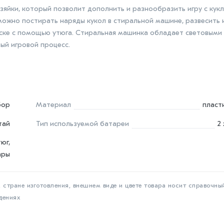
зяйки, который позволит дополнить и разнообразить игру с кукл
ожно постирать наряды кукол в стиральной машине, развесить 
доске с помощью утюга. Стиральная машинка обладает световыми
ый игровой процесс.
бор
Материал
пласт
тай
Тип используемой батареи
2
юг,
ары
 стране изготовления, внешнем виде и цвете товара носит справочны
дениях