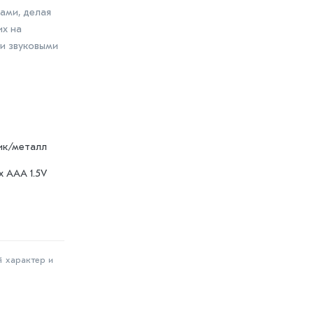
ами, делая
их на
 и звуковыми
ик/металл
 x ААА 1.5V
й характер и