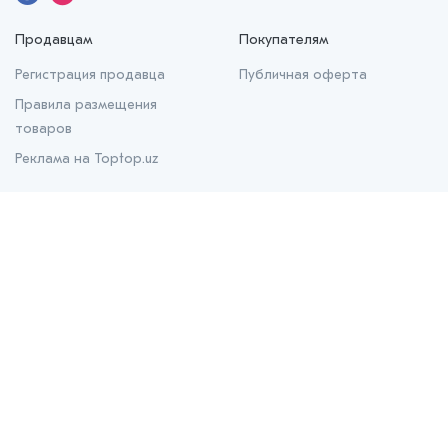
Продавцам
Покупателям
Регистрация продавца
Публичная оферта
Правила размещения
товаров
Реклама на Toptop.uz
О нас
О проекте
Контакты
Prom.uz
B2B маркетплейс
Apteka.uz