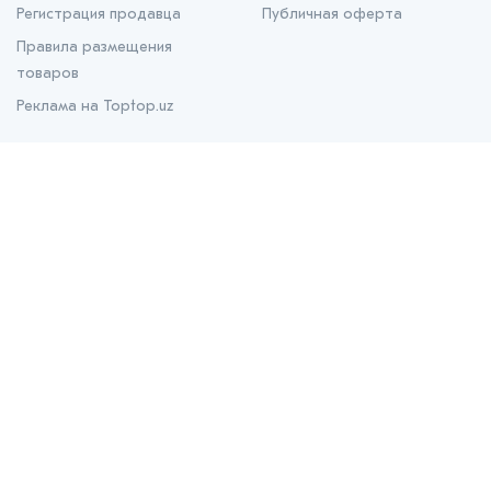
Регистрация продавца
Публичная оферта
Правила размещения
товаров
Реклама на Toptop.uz
О нас
О проекте
Контакты
Prom.uz
B2B маркетплейс
Apteka.uz
Все для здоровья
Bank.uz