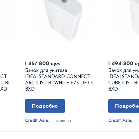
1 457 800 сум
1 494 300 с
Бачок для унитаза
Бачок для ун
ECT
IDEALSTANDARD CONNECT
IDEALSTAN
T BI
ARC CIST BI WHITE 6/3 DF CC
CUBE CIST B
BXD
BXD
BXD
Подробно
Подробн
Credit Asia
, г Ташкент
Credit Asia
, г