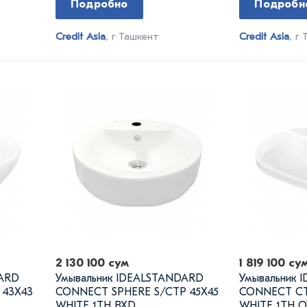
Подробно
Подробн
Credit Asia
, г Ташкент
Credit Asia
, г
2 130 100 сум
1 819 100 су
DARD
Умывальник IDEALSTANDARD
Умывальник 
 43X43
CONNECT SPHERE S/CTP 45X45
CONNECT CT
WHITE 1TH BXD
WHITE 1TH O