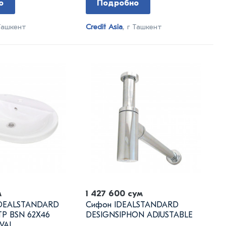
о
Подробно
 Ташкент
Credit Asia
, г Ташкент
м
1 427 600 сум
IDEALSTANDARD
Сифон IDEALSTANDARD
P BSN 62X46
DESIGNSIPHON ADJUSTABLE
VAL