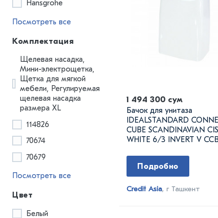
Hansgrohe
Посмотреть все
Комплектация
Щелевая насадка,
Мини-электрощетка,
Щетка для мягкой
мебели, Регулируемая
щелевая насадка
1 494 300 сум
размера XL
Бачок для унитаза
IDEALSTANDARD CONN
114826
CUBE SCANDINAVIAN CIS
WHITE 6/3 INVERT V CC
70674
70679
Подробно
Посмотреть все
Credit Asia
, г Ташкент
Цвет
Белый