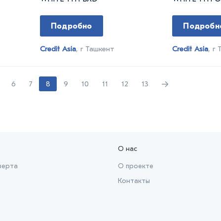
Подробно
Подробн
Credit Asia
, г Ташкент
Credit Asia
, г
→
6
7
8
9
10
11
12
13
О нас
ферта
О проекте
Контакты