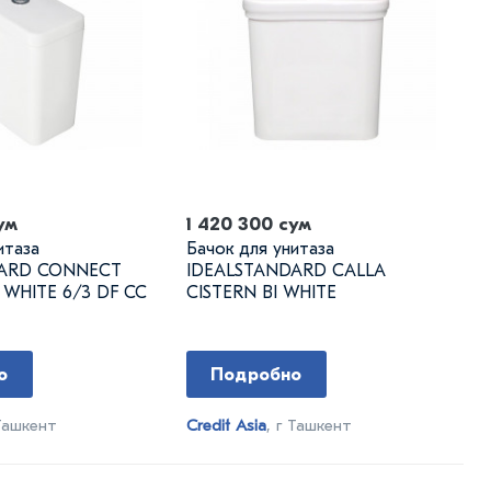
ум
1 420 300 сум
итаза
Бачок для унитаза
DARD CONNECT
IDEALSTANDARD CALLA
I WHITE 6/3 DF CC
CISTERN BI WHITE
о
Подробно
 Ташкент
Credit Asia
, г Ташкент